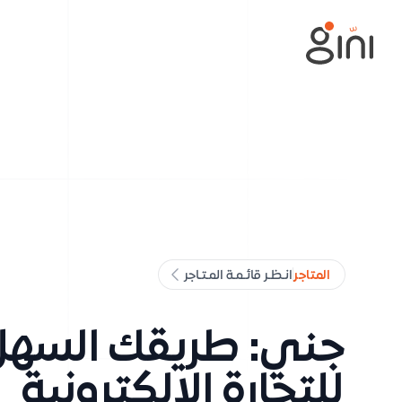
Your Company
المتاجر
انـظـر قائـمـة المـتـاجر
جني: طريقك السهل
للتجارة الإلكترونية