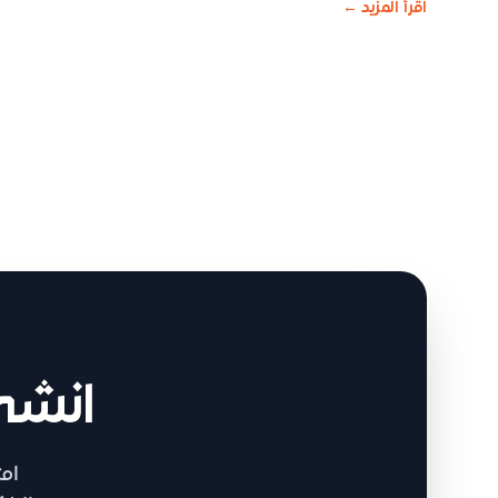
اقرأ المزيد
←
انشئ
ام