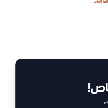
اقرأ المزيد
←
اص!
ك