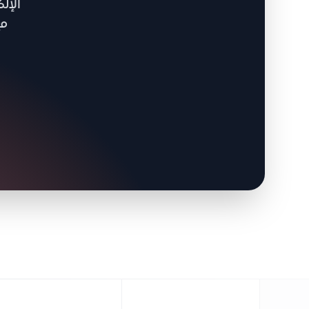
الإل
مع