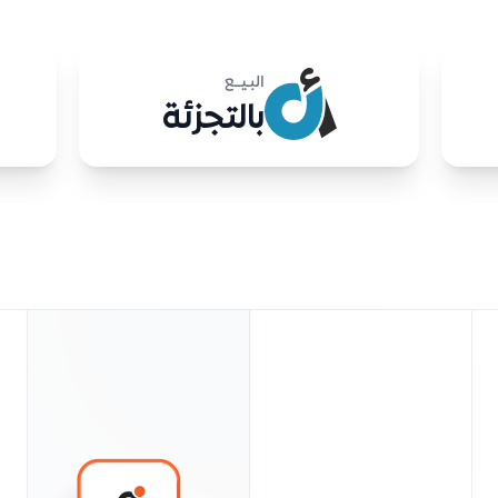
البـيــع
بالتجزئة