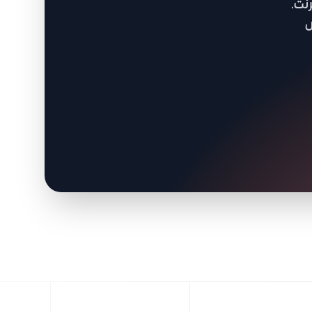
نت.
س